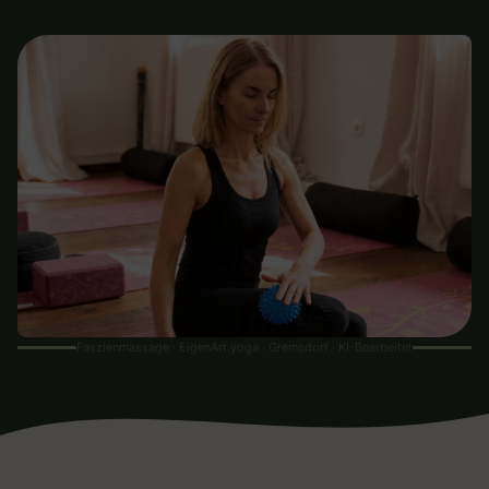
Faszienmassage · EigenArt.yoga · Gremsdorf · KI-Bearbeitet