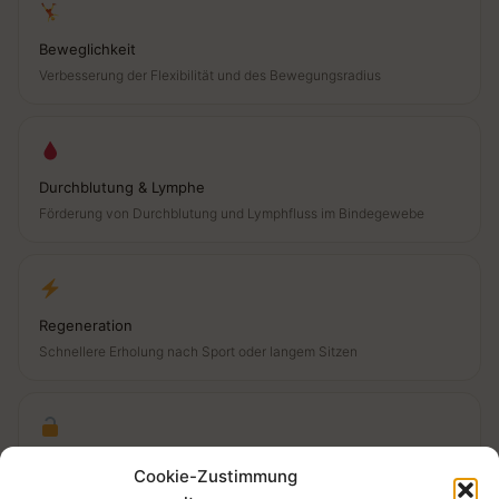
Beweglichkeit
Verbesserung der Flexibilität und des Bewegungsradius
Durchblutung & Lymphe
Förderung von Durchblutung und Lymphfluss im Bindegewebe
Regeneration
Schnellere Erholung nach Sport oder langem Sitzen
Verklebungen lösen
Cookie-Zustimmung
Gezieltes Lösen von Verklebungen im Bindegewebe