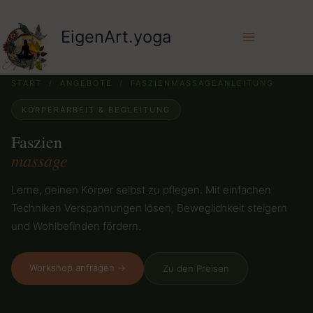
Zum
Inhalt
EigenArt.yoga
springen
START
/
ANGEBOTE
/ FASZIENMASSAGEANLEITUNG
KÖRPERARBEIT & BEGLEITUNG
Faszien
massage
Lerne, deinen Körper selbst zu pflegen. Mit einfachen
Techniken Verspannungen lösen, Beweglichkeit steigern
und Wohlbefinden fördern.
Workshop anfragen →
Zu den Preisen