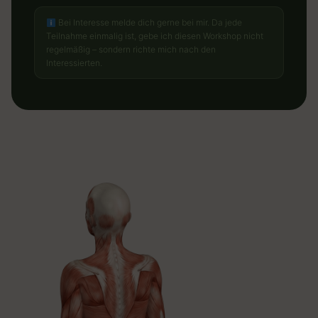
Bei Interesse melde dich gerne bei mir. Da jede
Teilnahme einmalig ist, gebe ich diesen Workshop nicht
regelmäßig – sondern richte mich nach den
Interessierten.