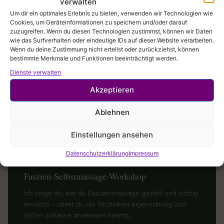
verwalten
Um dir ein optimales Erlebnis zu bieten, verwenden wir Technologien wie
Cookies, um Geräteinformationen zu speichern und/oder darauf
zuzugreifen. Wenn du diesen Technologien zustimmst, können wir Daten
wie das Surfverhalten oder eindeutige IDs auf dieser Website verarbeiten.
Wohlbefinden
Wenn du deine Zustimmung nicht erteilst oder zurückziehst, können
Spürbares Wohlbefinden im Alltag durch regelmäßige Anwendung
bestimmte Merkmale und Funktionen beeinträchtigt werden.
Dienste verwalten
Akzeptieren
Ideal:
2–3 Mal pro Woche für 10–15 Minuten
– besonders
🗓
nach dem Sport oder einem langen Tag im Büro. Wichtig:
Ablehnen
Nicht zu fest rollen – Schmerzen sind ein Zeichen,
sanfter vorzugehen.
Einstellungen ansehen
Datenschutzerklärung
Impressum
Faszien-Selbstmassage-Workshop
Ich zeige dir, wie du Faszienmassage gezielt und richtig
einsetzt – damit du die Techniken eigenständig und
sicher zuhause anwenden kannst.