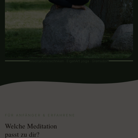
Meditationstechniken · EigenArt.yoga · Gremsdorf
FÜR ANFÄNGER & ERFAHRENE
Welche Meditation
passt zu dir?