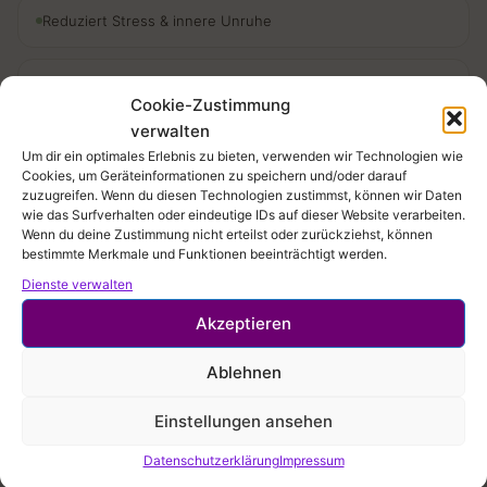
Reduziert Stress & innere Unruhe
Klarer & fokussierter Geist
Cookie-Zustimmung
verwalten
Stärkere Verbindung zu dir selbst
Um dir ein optimales Erlebnis zu bieten, verwenden wir Technologien wie
Cookies, um Geräteinformationen zu speichern und/oder darauf
zuzugreifen. Wenn du diesen Technologien zustimmst, können wir Daten
Verbesserte Schlafqualität
wie das Surfverhalten oder eindeutige IDs auf dieser Website verarbeiten.
Wenn du deine Zustimmung nicht erteilst oder zurückziehst, können
bestimmte Merkmale und Funktionen beeinträchtigt werden.
Körperliche Entspannung
Dienste verwalten
Akzeptieren
Emotionale Balance
Ablehnen
Einstellungen ansehen
Workshop oder Privatstunde
Datenschutzerklärung
Impressum
Du möchtest Meditation in dein Leben integrieren,