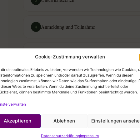
3
Anmeldung und Teilnahme
4
Teilnahmegebühr
5
Cookie-Zustimmung verwalten
dir ein optimales Erlebnis zu bieten, verwenden wir Technologien wie Cookies, 
äteinformationen zu speichern und/oder darauf zuzugreifen. Wenn du diesen
Kurse
hnologien zustimmst, können wir Daten wie das Surfverhalten oder eindeutige I
6
 dieser Website verarbeiten. Wenn du deine Zustimmung nicht erteilst oder
ückziehst, können bestimmte Merkmale und Funktionen beeinträchtigt werden.
nste verwalten
Organisation
7
Akzeptieren
Ablehnen
Einstellungen anseh
Sonderveranstaltungen
8
Datenschutzerklärung
Impressum