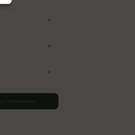
▼
▼
▼
g 3 · 91350 Gremsdorf