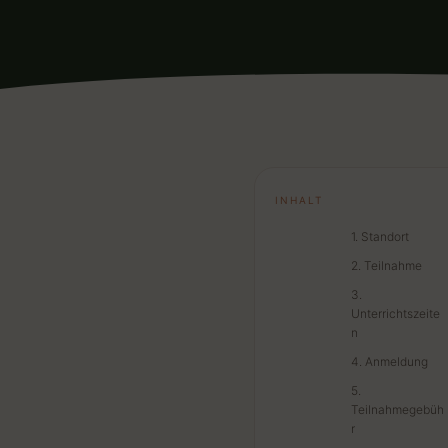
INHALT
1. Standort
2. Teilnahme
3.
Unterrichtszeite
n
4. Anmeldung
5.
Teilnahmegebüh
r