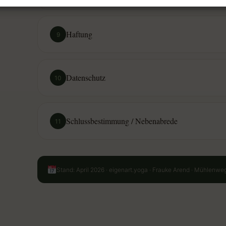
Haftung
9
Datenschutz
10
Schlussbestimmung / Nebenabrede
11
Stand: April 2026 · eigenart.yoga · Frauke Arend · Mühlenwe