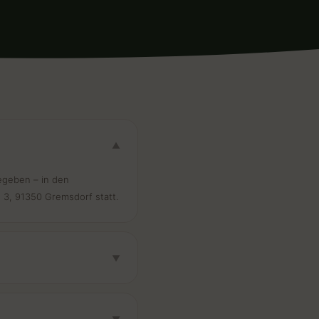
▼
egeben – in den
 3, 91350 Gremsdorf statt.
▼