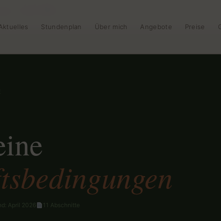
en (AGB)
Aktuelles
Stundenplan
Über mich
Angebote
Preise
E
eine
tsbedingungen
d: April 2026
11 Abschnitte