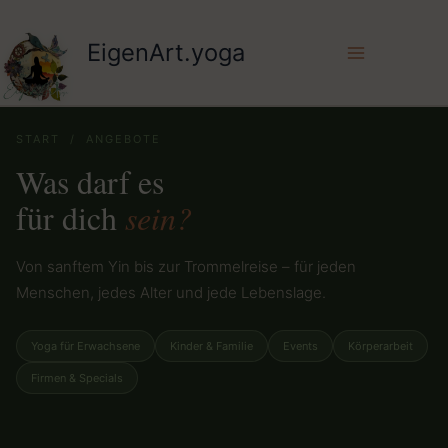
Zum
Inhalt
EigenArt.yoga
springen
START
/ ANGEBOTE
Was darf es
für dich
sein?
Von sanftem Yin bis zur Trommelreise – für jeden
Menschen, jedes Alter und jede Lebenslage.
Yoga für Erwachsene
Kinder & Familie
Events
Körperarbeit
Firmen & Specials