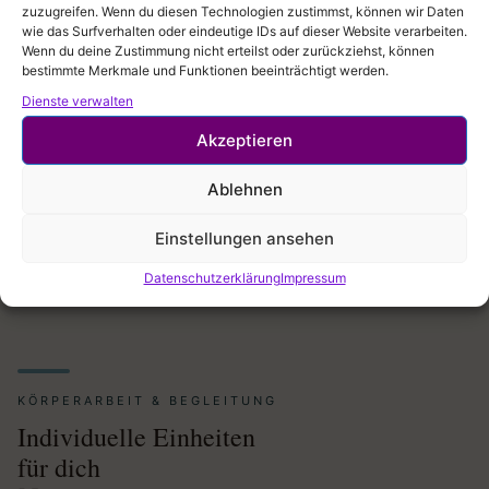
zuzugreifen. Wenn du diesen Technologien zustimmst, können wir Daten
wie das Surfverhalten oder eindeutige IDs auf dieser Website verarbeiten.
Wenn du deine Zustimmung nicht erteilst oder zurückziehst, können
bestimmte Merkmale und Funktionen beeinträchtigt werden.
Events finden unregelmäßig statt. Aktuelle Termine
🗓
findest du immer im
Stundenplan
– oder melde dich für
Dienste verwalten
den
Newsletter
an, um nichts zu verpassen.
Akzeptieren
Ablehnen
Einstellungen ansehen
Datenschutzerklärung
Impressum
KÖRPERARBEIT & BEGLEITUNG
Individuelle Einheiten
für dich