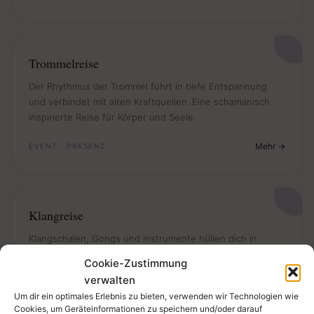
Trommelreise
Der Rhythmus der Trommel führt in tiefe Entspannung
und verbindet mit alten Kraftquellen. Eine schamanisch
inspirierte Reise für Körper und Seele.
Mehr
EVENT · PRÄSENZ
Klangreise
Klangschalen, Gongs und Instrumente hüllen dich in
Schwingung. Tiefe Entspannung und Regeneration durch
Cookie-Zustimmung
den heilsamen Klang – ein Bad für die Seele.
verwalten
Um dir ein optimales Erlebnis zu bieten, verwenden wir Technologien wie
Mehr
EVENT · PRÄSENZ
Cookies, um Geräteinformationen zu speichern und/oder darauf