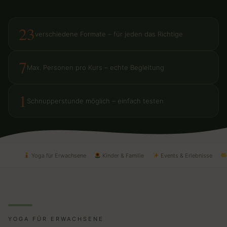
23
verschiedene Formate – für jeden das Richtige
7
Max. Personen pro Kurs – echte Begleitung
1
Schnupperstunde möglich – einfach testen
Yoga für Erwachsene
Kinder & Familie
Events & Erlebnisse
YOGA FÜR ERWACHSENE